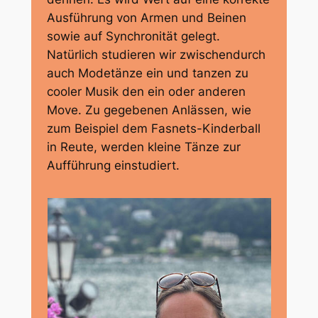
Ausführung von Armen und Beinen
sowie auf Synchronität gelegt.
Natürlich studieren wir zwischendurch
auch Modetänze ein und tanzen zu
cooler Musik den ein oder anderen
Move. Zu gegebenen Anlässen, wie
zum Beispiel dem Fasnets-Kinderball
in Reute, werden kleine Tänze zur
Aufführung einstudiert.