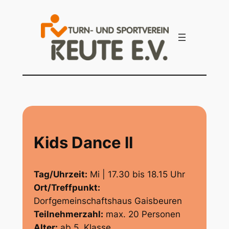
Zum
Inhalt
springen
Kids Dance ll
Tag/Uhrzeit:
Mi | 17.30 bis 18.15 Uhr
Ort/Treffpunkt:
Dorfgemeinschaftshaus Gaisbeuren
Teilnehmerzahl:
max. 20 Personen
Alter:
ab 5. Klasse